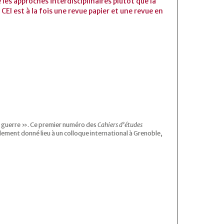
les approches interdisciplinaires plutôt que la
. CEI est à la fois une revue papier et une revue en
a « guerre ». Ce premier numéro des
Cahiers d’études
lement donné lieu à un colloque international à Grenoble,