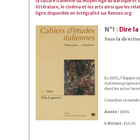
la culture italienne du Moyen Âge au Baroque et s
littérature, le cinéma et les arts ainsi que les rel
ligne disponible en intégralité sur Revues.org.
N°1 :
Dire la
Sous la directi
En 2002, l’équipe c
italiennes
propose le
dont les actes feron
Consulter ce numér
Année :
2004
Editions :
ELLUG