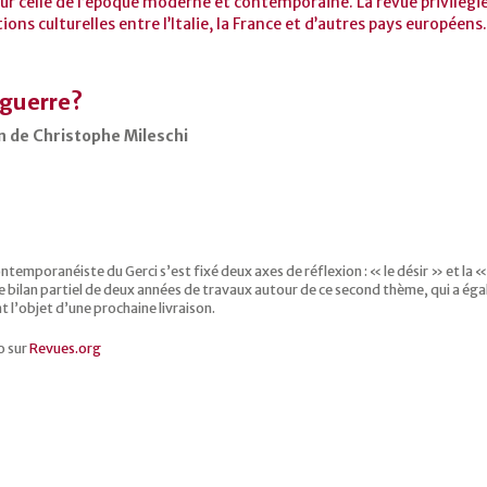
ur celle de l’époque moderne et contemporaine. La revue privilégie 
ations culturelles entre l’Italie, la France et d’autres pays européens
 guerre?
on de Christophe Mileschi
ontemporanéiste du Gerci s’est fixé deux axes de réflexion : « le désir » et l
 bilan partiel de deux années de travaux autour de ce second thème, qui a éga
t l’objet d’une prochaine livraison.
o sur
Revues.org