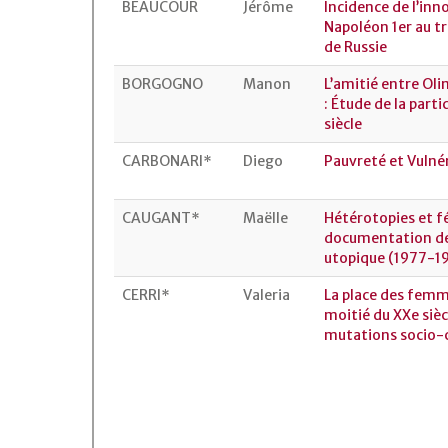
BEAUCOUR
Jérôme
Incidence de l’inn
Napoléon 1er au t
de Russie
BORGOGNO
Manon
L’amitié entre Ol
: Étude de la part
siècle
CARBONARI*
Diego
Pauvreté et Vulné
CAUGANT*
Maëlle
Hétérotopies et f
documentation des
utopique (1977-1
CERRI*
Valeria
La place des femme
moitié du XXe sièc
mutations socio-c