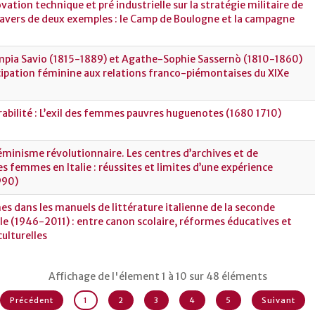
ovation technique et pré industrielle sur la stratégie militaire de
ravers de deux exemples : le Camp de Boulogne et la campagne
impia Savio (1815-1889) et Agathe-Sophie Sassernò (1810-1860)
icipation féminine aux relations franco-piémontaises du XIXe
rabilité : L’exil des femmes pauvres huguenotes (1680 1710)
éminisme révolutionnaire. Les centres d’archives et de
 femmes en Italie : réussites et limites d’une expérience
990)
s dans les manuels de littérature italienne de la seconde
le (1946-2011) : entre canon scolaire, réformes éducatives et
ulturelles
Affichage de l'élement 1 à 10 sur 48 éléments
Précédent
1
2
3
4
5
Suivant