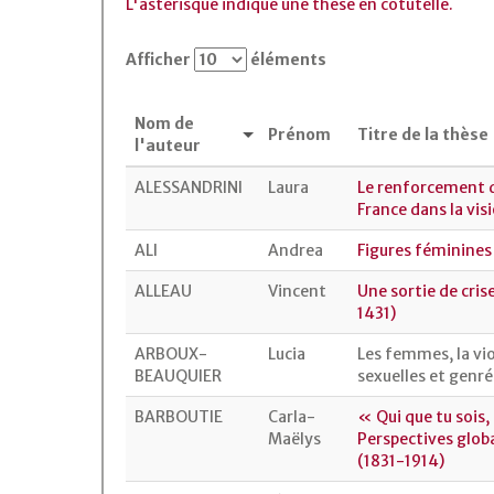
L'astérisque indique une thèse en cotutelle.
Afficher
éléments
Nom de
Prénom
Titre de la thèse
l'auteur
ALESSANDRINI
Laura
Le renforcement de
France dans la vis
ALI
Andrea
Figures féminines 
ALLEAU
Vincent
Une sortie de cris
1431)
ARBOUX-
Lucia
Les femmes, la vio
BEAUQUIER
sexuelles et genré
BARBOUTIE
Carla-
« Qui que tu sois,
Maëlys
Perspectives globa
(1831-1914)