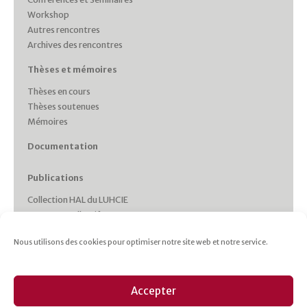
Workshop
Autres rencontres
Archives des rencontres
Thèses et mémoires
Thèses en cours
Thèses soutenues
Mémoires
Documentation
Publications
Collection HAL du LUHCIE
Ouvrages collectifs
Monographies des membres
Nous utilisons des cookies pour optimiser notre site web et notre service.
Working Papers
Collections et Revues
Italie plurielle
Accepter
Cahiers d’études italiennes
Les cahiers du CRHIPA