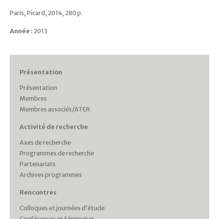
Paris, Picard, 2014, 280 p.
Année :
2013
Présentation
Présentation
Membres
Membres associés/ATER
Activité de recherche
Axes de recherche
Programmes de recherche
Partenariats
Archives programmes
Rencontres
Colloques et journées d’étude
Conférences et Séminaires