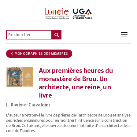
Toggl
navig
MONOGRAPHIES DES MEMBRES
Aux premières heures du
monastère de Brou. Un
architecte, une reine, un
livre
L. Rivière-Ciavaldini
L'auteur a retrouvé le livre de prières de l'architecte de Brou et analyse
ses riches enluminures pour en montrer l'influence sur la construction
de Brou. Ce faisant, elle ouvre au lecteur l'intimité d'un architecte de la
cour de Flandres.