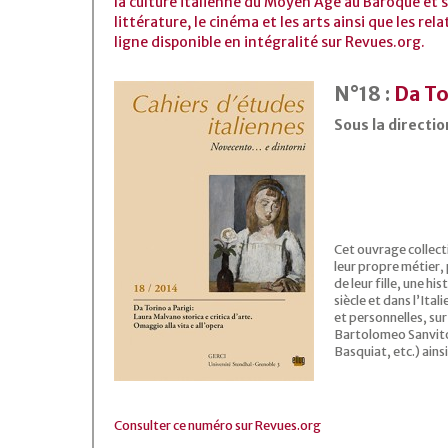
la culture italienne du Moyen Âge au Baroque et s
littérature, le cinéma et les arts ainsi que les rel
ligne disponible en intégralité sur Revues.org.
N°18 :
Da Tor
Sous la directi
Cet ouvrage collect
leur propre métier,
de leur fille, une h
siècle et dans l’Ital
et personnelles, su
Bartolomeo Sanvito
Basquiat, etc.) ains
Consulter ce numéro sur Revues.org