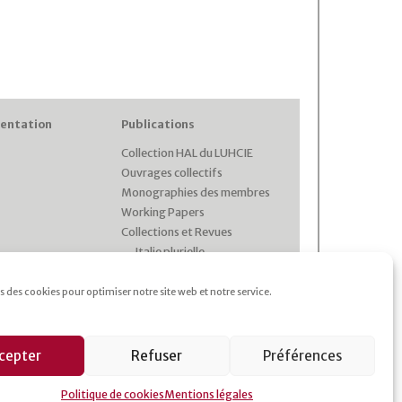
entation
Publications
Collection HAL du LUHCIE
Ouvrages collectifs
Monographies des membres
Working Papers
Collections et Revues
Italie plurielle
Cahiers d’études italiennes
Les cahiers du CRHIPA
s des cookies pour optimiser notre site web et notre service.
Cahiers pédagogiques
Revue Gaia
cepter
Refuser
Préférences
Politique de cookies
Mentions légales