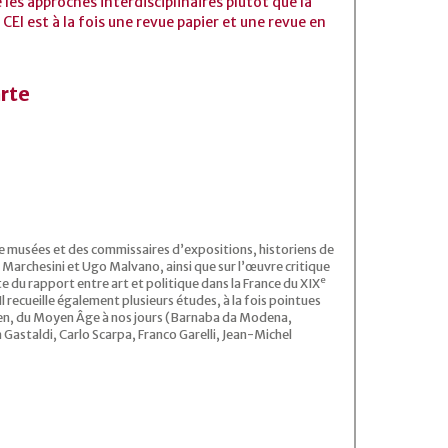
les approches interdisciplinaires plutôt que la
. CEI est à la fois une revue papier et une revue en
arte
 de musées et des commissaires d’expositions, historiens de
a Marchesini et Ugo Malvano, ainsi que sur l’œuvre critique
e
te du rapport entre art et politique dans la France du XIX
l recueille également plusieurs études, à la fois pointues
alien, du Moyen Âge à nos jours (Barnaba da Modena,
 Gastaldi, Carlo Scarpa, Franco Garelli, Jean-Michel