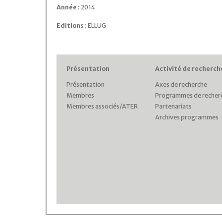
Année :
2014
Editions :
ELLUG
Présentation
Activité de recherch
Présentation
Axes de recherche
Membres
Programmes de recher
Membres associés/ATER
Partenariats
Archives programmes