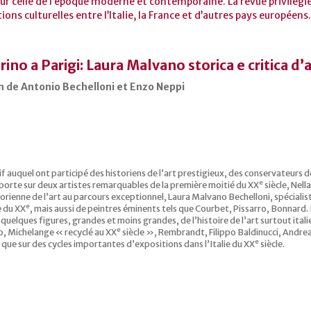
ur celle de l’époque moderne et contemporaine. La revue privilégie 
ations culturelles entre l’Italie, la France et d’autres pays européens
ino a Parigi: Laura Malvano storica e critica d’
on de Antonio Bechelloni et Enzo Neppi
if auquel ont participé des historiens de l’art prestigieux, des conservateurs
e
 porte sur deux artistes remarquables de la première moitié du XX
siècle, Nell
istorienne de l’art au parcours exceptionnel, Laura Malvano Bechelloni, spécialis
e
ie du XX
, mais aussi de peintres éminents tels que Courbet, Pissarro, Bonnard. I
r quelques figures, grandes et moins grandes, de l’histoire de l’art surtout it
e
, Michelange « recyclé au XX
siècle », Rembrandt, Filippo Baldinucci, Andrea
e
i que sur des cycles importantes d’expositions dans l’Italie du XX
siècle.