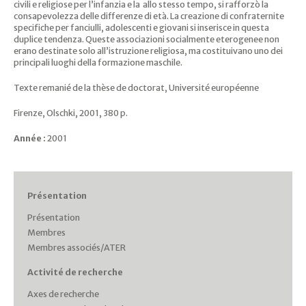
civili e religiose per l’infanzia e la allo stesso tempo, si rafforzò la
consapevolezza delle differenze di età. La creazione di confraternite
specifiche per fanciulli, adolescenti e giovani si inserisce in questa
duplice tendenza. Queste associazioni socialmente eterogenee non
erano destinate solo all’istruzione religiosa, ma costituivano uno dei
principali luoghi della formazione maschile.
Texte remanié de la thèse de doctorat, Université européenne
Firenze, Olschki, 2001, 380 p.
Année :
2001
Présentation
Présentation
Membres
Membres associés/ATER
Activité de recherche
Axes de recherche