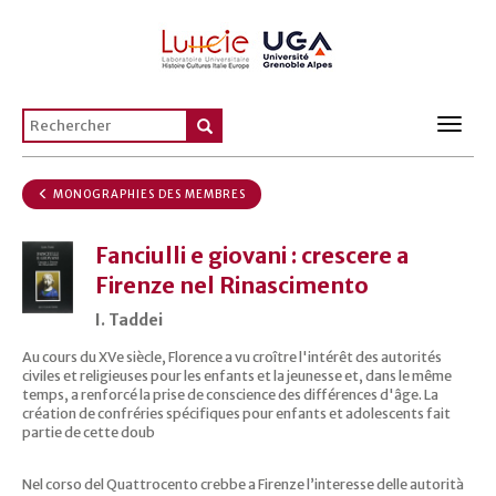
Toggl
navig
MONOGRAPHIES DES MEMBRES
Fanciulli e giovani : crescere a
Firenze nel Rinascimento
I. Taddei
Au cours du XVe siècle, Florence a vu croître l'intérêt des autorités
civiles et religieuses pour les enfants et la jeunesse et, dans le même
temps, a renforcé la prise de conscience des différences d'âge. La
création de confréries spécifiques pour enfants et adolescents fait
partie de cette doub
Nel corso del Quattrocento crebbe a Firenze l’interesse delle autorità