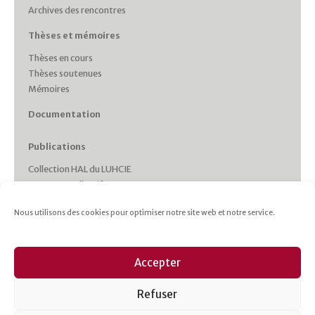
Archives des rencontres
Thèses et mémoires
Thèses en cours
Thèses soutenues
Mémoires
Documentation
Publications
Collection HAL du LUHCIE
Ouvrages collectifs
Monographies des membres
Nous utilisons des cookies pour optimiser notre site web et notre service.
Working Papers
Collections et Revues
Italie plurielle
Accepter
Cahiers d’études italiennes
Les cahiers du CRHIPA
Refuser
Cahiers pédagogiques
Revue Gaia