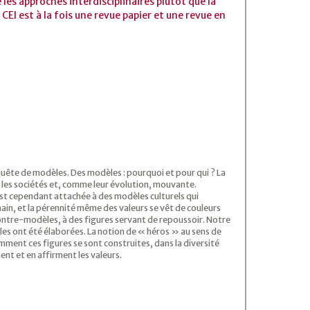
les approches interdisciplinaires plutôt que la
. CEI est à la fois une revue papier et une revue en
quête de modèles. Des modèles : pourquoi et pour qui ? La
r les sociétés et, comme leur évolution, mouvante.
 est cependant attachée à des modèles culturels qui
main, et la pérennité même des valeurs se vêt de couleurs
ontre-modèles, à des figures servant de repoussoir. Notre
èles ont été élaborées. La notion de « héros » au sens de
mment ces figures se sont construites, dans la diversité
ent et en affirment les valeurs.