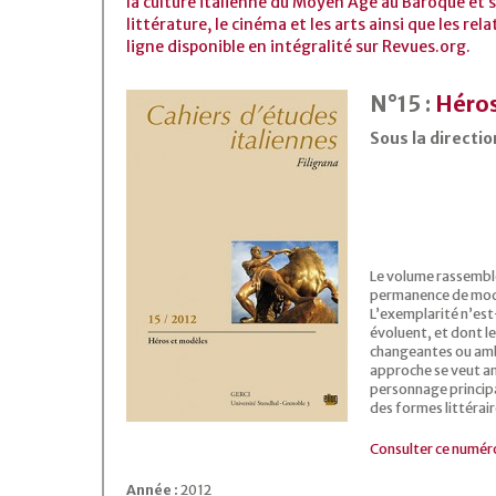
la culture italienne du Moyen Âge au Baroque et s
littérature, le cinéma et les arts ainsi que les rel
ligne disponible en intégralité sur Revues.org.
N°15 :
Héros
Sous la directio
Le volume rassemble
permanence de modèl
L’exemplarité n’est-
évoluent, et dont le
changeantes ou ambi
approche se veut anc
personnage principa
des formes littérair
Consulter ce numér
Année :
2012