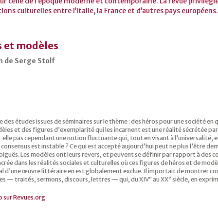
ur celle de l’époque moderne et contemporaine. La revue privilégie 
ations culturelles entre l’Italie, la France et d’autres pays européens
 et modèles
n de Serge Stolf
 des études issues de séminaires sur le thème : des héros pour une société en 
es et des figures d’exemplarité qui les incarnent est une réalité sécrétée pa
elle pas cependant une notion fluctuante qui, tout en visant à l’universalité,
 consensus est instable ? Ce qui est accepté aujourd’hui peut ne plus l’être de
guës. Les modèles ont leurs revers, et peuvent se définir par rapport à des c
rée dans les réalités sociales et culturelles où ces figures de héros et de mod
l d’une œuvre littéraire en est globalement exclue. Il importait de montrer co
e
e
es — traités, sermons, discours, lettres — qui, du XIV
au XX
siècle, en exprim
o sur Revues.org