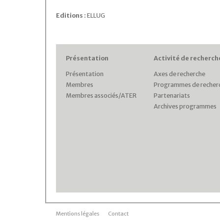
Editions :
ELLUG
Présentation
Activité de recherch
Présentation
Axes de recherche
Membres
Programmes de recher
Membres associés/ATER
Partenariats
Archives programmes
Mentions légales
Contact