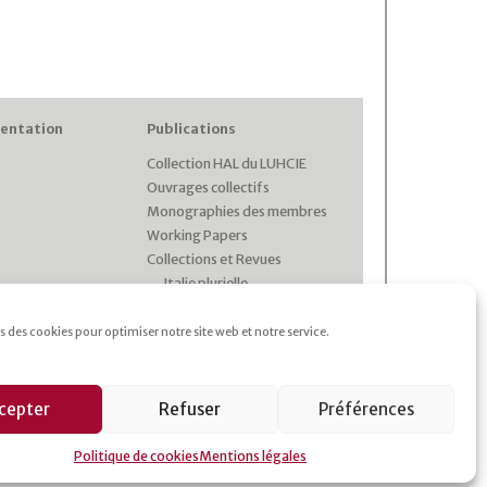
entation
Publications
Collection HAL du LUHCIE
Ouvrages collectifs
Monographies des membres
Working Papers
Collections et Revues
Italie plurielle
Cahiers d’études italiennes
Les cahiers du CRHIPA
s des cookies pour optimiser notre site web et notre service.
Cahiers pédagogiques
Revue Gaia
cepter
Refuser
Préférences
Politique de cookies
Mentions légales