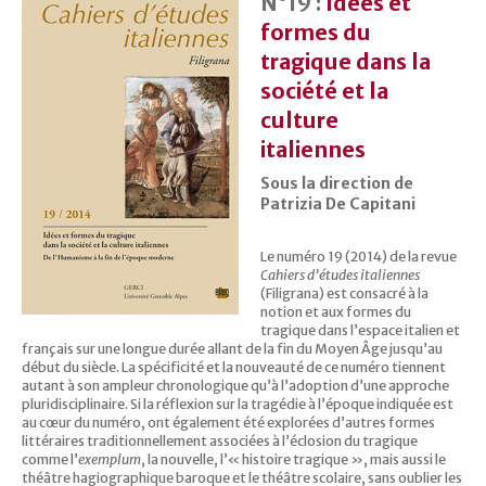
N°19 :
Idées et
formes du
tragique dans la
société et la
culture
italiennes
Sous la direction de
Patrizia De Capitani
Le numéro 19 (2014) de la revue
Cahiers d’études italiennes
(Filigrana) est consacré à la
notion et aux formes du
tragique dans l’espace italien et
français sur une longue durée allant de la fin du Moyen Âge jusqu’au
début du siècle. La spécificité et la nouveauté de ce numéro tiennent
autant à son ampleur chronologique qu’à l’adoption d’une approche
pluridisciplinaire. Si la réflexion sur la tragédie à l’époque indiquée est
au cœur du numéro, ont également été explorées d’autres formes
littéraires traditionnellement associées à l’éclosion du tragique
comme l’
exemplum
, la nouvelle, l’« histoire tragique », mais aussi le
théâtre hagiographique baroque et le théâtre scolaire, sans oublier les