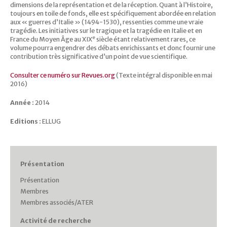
dimensions de la représentation et de la réception. Quant à l’Histoire,
toujours en toile de fonds, elle est spécifiquement abordée en relation
aux « guerres d’Italie » (1494-1530), ressenties comme une vraie
tragédie. Les initiatives sur le tragique et la tragédie en Italie et en
e
France du Moyen Âge au XIX
siècle étant relativement rares, ce
volume pourra engendrer des débats enrichissants et donc fournir une
contribution très significative d’un point de vue scientifique.
Consulter ce numéro sur Revues.org
(
Texte intégral disponible en
mai
2016)
Année :
2014
Editions :
ELLUG
Présentation
Présentation
Membres
Membres associés/ATER
Activité de recherche