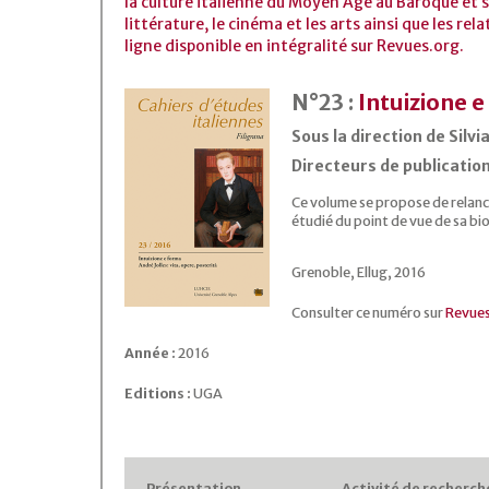
la culture italienne du Moyen Âge au Baroque et s
littérature, le cinéma et les arts ainsi que les rel
ligne disponible en intégralité sur Revues.org.
N°23 :
Intuizione e 
Sous la direction de Silvi
Directeurs de publicatio
Ce volume se propose de relancer
étudié du point de vue de sa bio
Grenoble, Ellug, 2016
Consulter ce numéro sur
Revues
Année :
2016
Editions :
UGA
Présentation
Activité de recherch