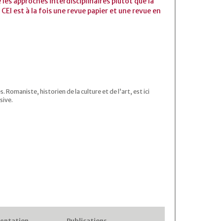
les approches interdisciplinaires plutôt que la
. CEI est à la fois une revue papier et une revue en
Romaniste, historien de la culture et de l’art, est ici
sive.
entation
Publications