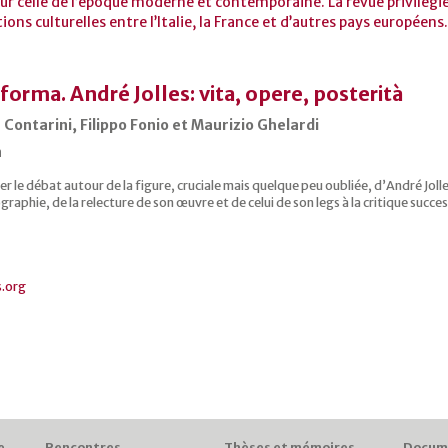
ur celle de l’époque moderne et contemporaine. La revue privilégie 
ations culturelles entre l’Italie, la France et d’autres pays européens
forma. André Jolles: vita, opere, posterità
a Contarini, Filippo Fonio et Maurizio Ghelardi
n
 le débat autour de la figure, cruciale mais quelque peu oubliée, d’André Jolles. 
graphie, de la relecture de son œuvre et de celui de son legs à la critique succes
.org
e
Rencontres
Thèses et mémoires
Docum