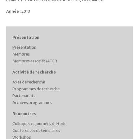
Année :
2013
Présentation
Présentation
Membres
Membres associés/ATER
Activité de recherche
Axes de recherche
Programmes de recherche
Partenariats
Archives programmes
Rencontres
Colloques et journées d’étude
Conférences et Séminaires
Workshop