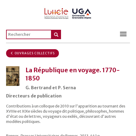
Toggl
navig
OUVRAGES COLLECTIFS
La République en voyage. 1770-
1850
G. Bertrand et P. Serna
Directeurs de publication
Contributions à un colloque de 2010 sur l'apparition au tournant des
XVIIIe et XIXe siècles du voyage dit politique, philosophes, hommes
d'état ou de lettres, voyageurs ou exilés, découvrant d'autres
modèles politiques.
Rennes, Presses Universitaires de Rennes, 2013, 441 p.