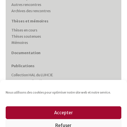
Autres rencontres
Archives des rencontres
Thèses et mémoires
Thèses en cours
Thèses soutenues
Mémoires
Documentation
Publications
Collection HAL du LUHCIE
Ouvrages collectifs
Monographies des membres
Nous utilisons des cookies pour optimiser notre site web et notre service.
Working Papers
Collections et Revues
Italie plurielle
Accepter
Cahiers d’études italiennes
Les cahiers du CRHIPA
Refuser
Cahiers pédagogiques