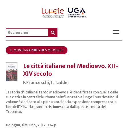
Toggl
navig
MONOGRAPHIES DES MEMBRES
Le città italiane nel Medioevo. XII-
XIV secolo
F.Franceschi, I. Taddei
La storia d'Italia nel tardo Medioevo si è identificata con quella delle
sue città e la centralità urbana ha influenzato a lungo il suo destino. Il
volume è dedicato alla più straordinaria espansione compresa tra la
fine dell'XI s. e la grande crisi innescata dalla peste a metà del
Trecento.
Bologna, Il Mulino, 2012, 334 p.