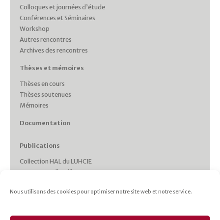
Colloques et journées d’étude
Conférences et Séminaires
Workshop
Autres rencontres
Archives des rencontres
Thèses et mémoires
Thèses en cours
Thèses soutenues
Mémoires
Documentation
Publications
Collection HAL du LUHCIE
Ouvrages collectifs
Monographies des membres
Nous utilisons des cookies pour optimiser notre site web et notre service.
Working Papers
Collections et Revues
Italie plurielle