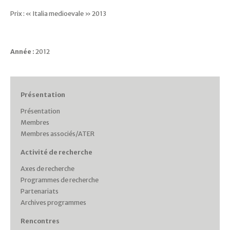
Prix : « Italia medioevale » 2013
Année :
2012
Présentation
Présentation
Membres
Membres associés/ATER
Activité de recherche
Axes de recherche
Programmes de recherche
Partenariats
Archives programmes
Rencontres