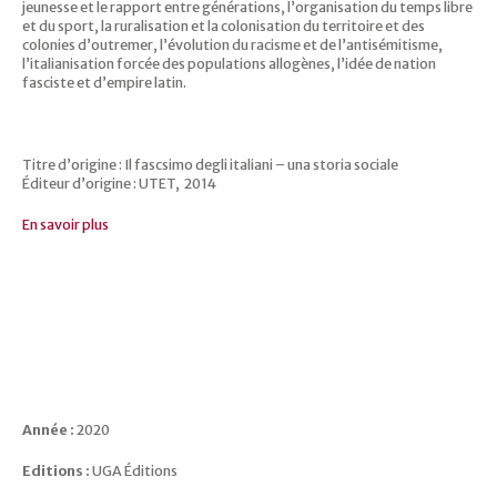
jeunesse et le rapport entre générations, l’organisation du temps libre
et du sport, la ruralisation et la colonisation du territoire et des
colonies d’outremer, l’évolution du racisme et de l’antisémitisme,
l’italianisation forcée des populations allogènes, l’idée de nation
fasciste et d’empire latin.
Titre d’origine : Il fascsimo degli italiani – una storia sociale
Éditeur d’origine : UTET, 2014
En savoir plus
Année :
2020
Editions :
UGA Éditions