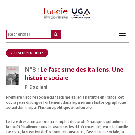
Toggl
navig
ITALIE PLURIELLE
N°8 :
Le fascisme des italiens. Une
histoire sociale
P. Dogliani
Première histoire sociale du fascisme italien à paraître en France, cet
ouvrage se distingue fortement dans le panorama historiographique
actuel dominé par l’histoire politique et culturelle.
Le livre dresse un panorama complet des problématiques qui animent
la société italienne sous le fascisme : les différences de genre, la famille
fasciste, la création de l’«homme nouveau», l’assistance sociale, la