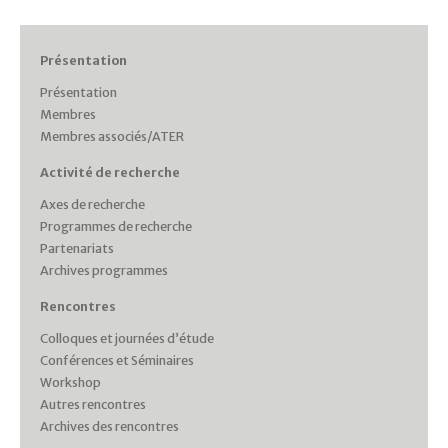
Présentation
Présentation
Membres
Membres associés/ATER
Activité de recherche
Axes de recherche
Programmes de recherche
Partenariats
Archives programmes
Rencontres
Colloques et journées d’étude
Conférences et Séminaires
Workshop
Autres rencontres
Archives des rencontres