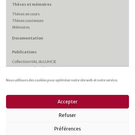
Thèses et mémoires
Thèses en cours
Thèses soutenues
Mémoires
Documentation
Publications
Collection HAL du LUHCIE
Ouvrages collectifs
Monographies des membres
Nous utilisons des cookies pour optimiser notre site web et notre service.
Working Papers
Collections et Revues
Italie plurielle
Accepter
Cahiers d’études italiennes
Les cahiers du CRHIPA
Refuser
Cahiers pédagogiques
Revue Gaia
Préférences