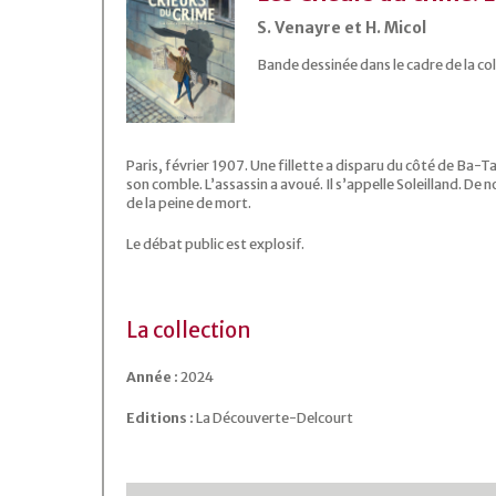
S. Venayre et H. Micol
Bande dessinée dans le cadre de la co
Paris, février 1907. Une fillette a disparu du côté de Ba-Ta
son comble. L’assassin a avoué. Il s’appelle Soleilland. D
de la peine de mort.
Le débat public est explosif.
La collection
Année :
2024
Editions :
La Découverte-Delcourt