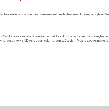
llection de livres de sciences humaines en bande dessinée dirigée par Sylvain 
-Clan. La police est sur le coup et, en cet âge d’or de la presse française, les r
e nombreuses voix s’élèvent pour réclamer son exécution. Mais le gouvernement 