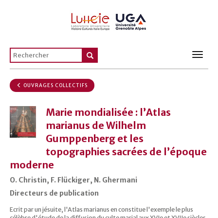
Toggl
navig
OUVRAGES COLLECTIFS
Marie mondialisée : l’Atlas
marianus de Wilhelm
Gumppenberg et les
topographies sacrées de l’époque
moderne
O. Christin, F. Flückiger, N. Ghermani
Directeurs de publication
Ecrit par un jésuite, l'Atlas marianus en constitue l'exemple le plus
célèbre d'étude de la diffusion du culte marial aux XVIe et XVIIe siècles,