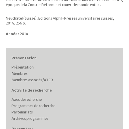
époque de la Contre-Réforme,et couvre le monde entier.
Neuchâtel (Suisse), Editions Alphil-Presses universitaires suisses,
2014, 256 p.
Année :
2014
Présentation
Présentation
Membres
Membres associés/ATER
Activité de recherche
Axes de recherche
Programmes de recherche
Partenariats
Archives programmes
Rencontres