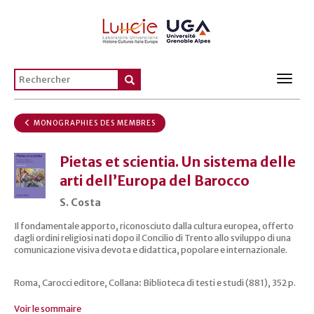
Toggl
navig
MONOGRAPHIES DES MEMBRES
Pietas et scientia. Un sistema delle
arti dell’Europa del Barocco
S. Costa
Il fondamentale apporto, riconosciuto dalla cultura europea, offerto
dagli ordini religiosi nati dopo il Concilio di Trento allo sviluppo di una
comunicazione visiva devota e didattica, popolare e internazionale.
Roma, Carocci editore, Collana
:
Biblioteca di testi e studi (881), 352 p.
Voir le sommaire