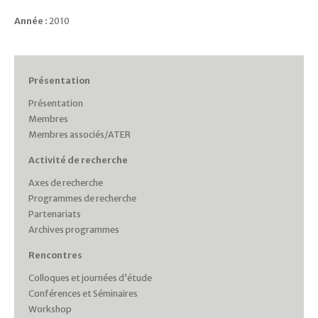
Année :
2010
Présentation
Présentation
Membres
Membres associés/ATER
Activité de recherche
Axes de recherche
Programmes de recherche
Partenariats
Archives programmes
Rencontres
Colloques et journées d’étude
Conférences et Séminaires
Workshop