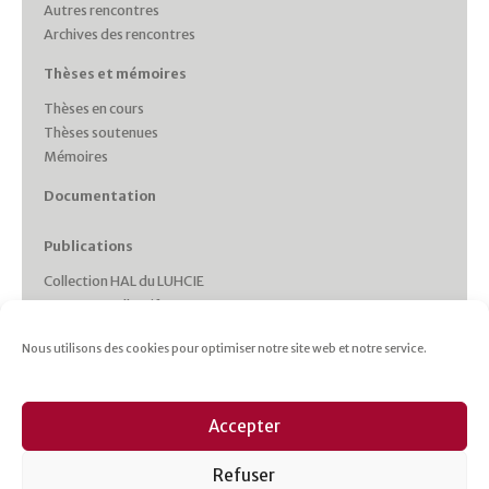
Autres rencontres
Archives des rencontres
Thèses et mémoires
Thèses en cours
Thèses soutenues
Mémoires
Documentation
Publications
Collection HAL du LUHCIE
Ouvrages collectifs
Monographies des membres
Nous utilisons des cookies pour optimiser notre site web et notre service.
Working Papers
Collections et Revues
Italie plurielle
Accepter
Cahiers d’études italiennes
Les cahiers du CRHIPA
Refuser
Cahiers pédagogiques