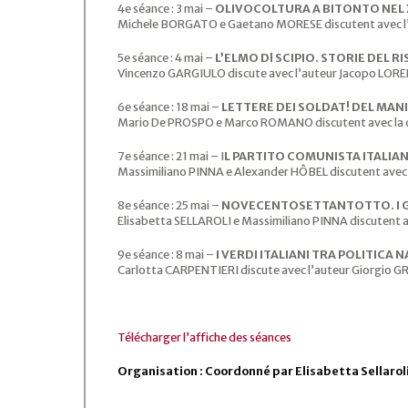
4e séance : 3 mai –
OLIVOCOLTURA A BITONTO NEL 
Michele BORGATO e Gaetano MORESE discutent avec l’
5e séance : 4 mai –
L’ELMO Dl SCIPIO. STORIE DEL
Vincenzo GARGIULO discute avec l’auteur Jacopo LOR
6e séance : 18 mai –
LETTERE DEI SOLDAT! DEL MAN
Mario De PROSPO e Marco ROMANO discutent avec la di
7e séance : 21 mai – I
L PARTITO COMUNISTA ITALIAN
Massimiliano PINNA e Alexander HÔBEL discutent avec 
8e séance : 25 mai –
NOVECENTOSETTANTOTTO. I GI
Elisabetta SELLAROLI e Massimiliano PINNA discutent a
9e séance : 8 mai –
I VERDI ITALIANI TRA POLITICA
Carlotta CARPENTIERI discute avec l’auteur Giorgio 
Télécharger l’affiche des séances
Organisation : Coordonné par Elisabetta Sellarol