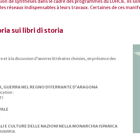
sion de synthèses dans le cadre des programmes du LUHCIE. Ils sont
les réseaux indispensables à leurs travaux. Certaines de ces manif
ia sui libri di storia
e et à la discussion d’œuvres littéraires choisies, en présence des
I, GUERRA NEL REGNO Dl FERRANTE D’ARAGONA
cation :
TI
VALE
I
LI E CULTURE DELLE NAZIONI NELLA MONARCHIA ISPANICA
HAVARRIA