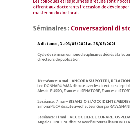
Les colloques et les journées d'étude sont l'occa
offrent aux doctorants l'occasion de développer 
master ou du doctorat.
Séminaires :
Conversazioni di stor
A distance, Du 03/05/2021 au 28/05/2021
Cycle de séminaires monodisciplinaires dédiés à la lectur
directeurs de publication.
1ère séance : 4 mai –
ANCORA SU POTERI, RELAZION
Leo DONNARUMMA discute avec les directeurs de publi
Alessio RUSSO, Francesco SENATORE, Francesco STOR
2e séance : 7 mai –
BISANZIO E L’OCCIDENTE MEDIE
Simona PUCA discute avec l’auteur Giorgio RAVEGNAN
3e séance : 11 mai –
ACCOGLIERE E CURARE. OSPEDA
Angelo CONDONE discute avec l’auteure Elisa NOVI C