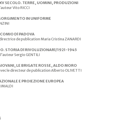
XV SECOLO. TERRE, UOMINI, PRODUZIONI
auteur Vito RICCI
 RISORGIMENTO IN UNIFORME
ENZINI
ICOMIO Dl PADOVA
rectrice de publication Maria Cristina ZANARDI
O. STORIA Dl RIVOLUZIONARl/1921-1945
l’auteur Sergio GENTILI
OVANI, LE BRIGATE ROSSE, ALDO MORO
vec le directeur de publication Alberto OLIVETTI
 NAZIONALE E PROIEZIONE EUROPEA
GRIMALDI
i