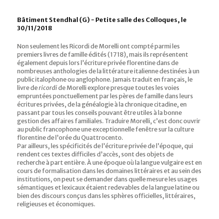
Bâtiment Stendhal (G) - Petite salle des Colloques, le
30/11/2018
Non seulement les Ricordi de Morelli ont compté parmi les
premiers livres de famille édités (1718), mais ils représentent
également depuis lors l’écriture privée florentine dans de
nombreuses anthologies de la littérature italienne destinées à un
public italophone ou anglophone. Jamais traduit en français, le
livre de
ricordi
de Morelli explore presque toutes les voies
empruntées ponctuellement par les pères de famille dans leurs
écritures privées, de la généalogie à la chronique citadine, en
passant par tous les conseils pouvant être utiles à la bonne
gestion des affaires familiales. Traduire Morelli, c’est donc ouvrir
au public francophone une exceptionnelle fenêtre sur la culture
florentine de l’orée du Quattrocento.
Par ailleurs, les spécificités de l’écriture privée de l’époque, qui
rendent ces textes difficiles d’accès, sont des objets de
recherche à part entière. À une époque où la langue vulgaire est en
cours de formalisation dans les domaines littéraires et au sein des
institutions, on peut se demander dans quelle mesure les usages
sémantiques et lexicaux étaient redevables de la langue latine ou
bien des discours conçus dans les sphères officielles, littéraires,
religieuses et économiques.