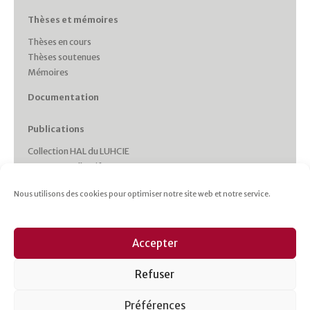
Thèses et mémoires
Thèses en cours
Thèses soutenues
Mémoires
Documentation
Publications
Collection HAL du LUHCIE
Ouvrages collectifs
Monographies des membres
Nous utilisons des cookies pour optimiser notre site web et notre service.
Working Papers
Collections et Revues
Italie plurielle
Accepter
Cahiers d’études italiennes
Les cahiers du CRHIPA
Refuser
Cahiers pédagogiques
Revue Gaia
Préférences