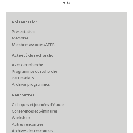
N. 14
Présentation
Présentation
Membres
Membres associés/ATER
Activité de recherche
Axes de recherche
Programmes de recherche
Partenariats
Archives programmes
Rencontres
Colloques et journées d’étude
Conférences et Séminaires
Workshop
Autres rencontres
Archives des rencontres