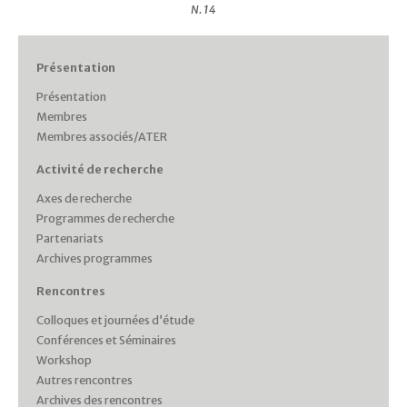
N. 14
Présentation
Présentation
Membres
Membres associés/ATER
Activité de recherche
Axes de recherche
Programmes de recherche
Partenariats
Archives programmes
Rencontres
Colloques et journées d’étude
Conférences et Séminaires
Workshop
Autres rencontres
Archives des rencontres