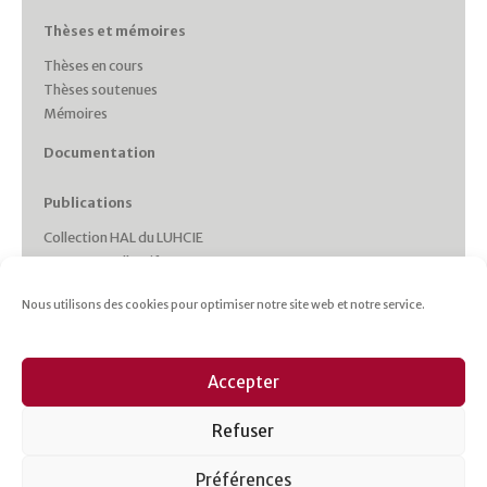
Thèses et mémoires
Thèses en cours
Thèses soutenues
Mémoires
Documentation
Publications
Collection HAL du LUHCIE
Ouvrages collectifs
Monographies des membres
Nous utilisons des cookies pour optimiser notre site web et notre service.
Working Papers
Collections et Revues
Italie plurielle
Accepter
Cahiers d’études italiennes
Les cahiers du CRHIPA
Refuser
Cahiers pédagogiques
Revue Gaia
Préférences