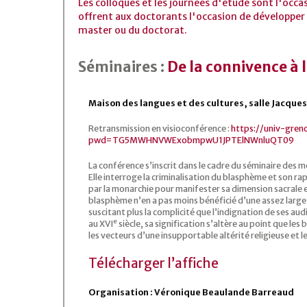
Les colloques et les journées d'étude sont l'occa
offrent aux doctorants l'occasion de développer 
master ou du doctorat.
Séminaires :
De la connivence à 
Maison des langues et des cultures, salle Jacques
Retransmission en visioconférence :
https://univ-gren
pwd=TG5MWHNVWExobmpwU1JPTElNWnluQT09
La conférence s’inscrit dans le cadre du séminaire de
Elle interroge la criminalisation du blasphème et son rap
par la monarchie pour manifester sa dimension sacrale et
blasphème n’en a pas moins bénéficié d’une assez large
suscitant plus la complicité que l’indignation de ses au
e
au XVI
siècle, sa signification s’altère au point que 
les vecteurs d’une insupportable altérité religieuse et l
Télécharger l’affiche
Organisation : Véronique Beaulande Barreaud