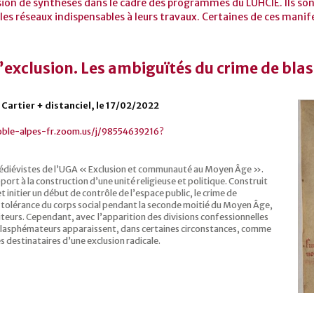
sion de synthèses dans le cadre des programmes du LUHCIE. Ils sont
les réseaux indispensables à leurs travaux. Certaines de ces manif
l’exclusion. Les ambiguïtés du crime de bla
 Cartier + distanciel, le 17/02/2022
oble-alpes-fr.zoom.us/j/98554639216?
s médiévistes de l’UGA « Exclusion et communauté au Moyen Âge ».
port à la construction d’une unité religieuse et politique. Construit
 initier un début de contrôle de l’espace public, le crime de
 tolérance du corps social pendant la seconde moitié du Moyen Âge,
diteurs. Cependant, avec l’apparition des divisions confessionnelles
les blasphémateurs apparaissent, dans certaines circonstances, comme
es destinataires d’une exclusion radicale.