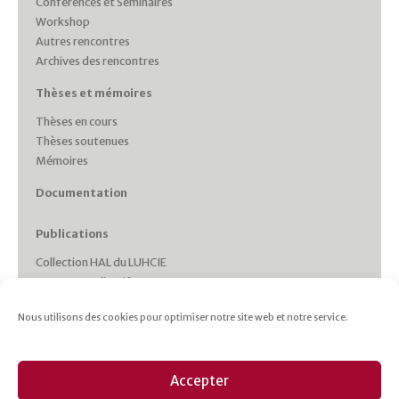
Conférences et Séminaires
Workshop
Autres rencontres
Archives des rencontres
Thèses et mémoires
Thèses en cours
Thèses soutenues
Mémoires
Documentation
Publications
Collection HAL du LUHCIE
Ouvrages collectifs
Monographies des membres
Nous utilisons des cookies pour optimiser notre site web et notre service.
Working Papers
Collections et Revues
Italie plurielle
Accepter
Cahiers d’études italiennes