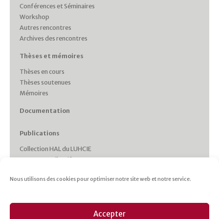
Conférences et Séminaires
Workshop
Autres rencontres
Archives des rencontres
Thèses et mémoires
Thèses en cours
Thèses soutenues
Mémoires
Documentation
Publications
Collection HAL du LUHCIE
Ouvrages collectifs
Monographies des membres
Nous utilisons des cookies pour optimiser notre site web et notre service.
Working Papers
Collections et Revues
Italie plurielle
Accepter
Cahiers d’études italiennes