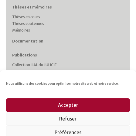
Thèses et mémoires
Thèses en cours
Thèses soutenues
Mémoires
Documentation
Publications
Collection HAL du LUHCIE
Ouvrages collectifs
Monographies des membres
Nous utilisons des cookies pour optimiser notre site web et notre service.
Working Papers
Collections et Revues
Italie plurielle
Accepter
Cahiers d’études italiennes
Les cahiers du CRHIPA
Refuser
Cahiers pédagogiques
Revue Gaia
Préférences