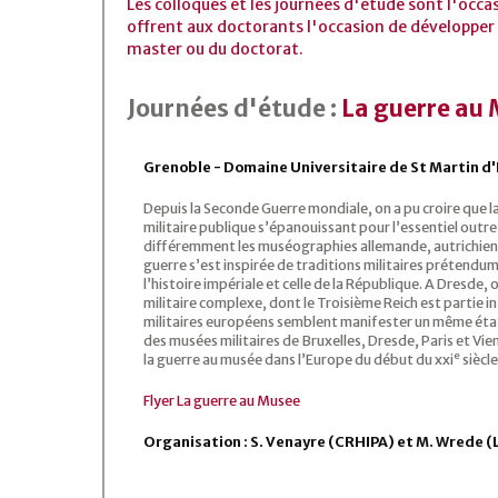
Les colloques et les journées d'étude sont l'occa
offrent aux doctorants l'occasion de développer 
master ou du doctorat.
Journées d'étude :
La guerre au 
Grenoble - Domaine Universitaire de St Martin d'
Depuis la Seconde Guerre mondiale, on a pu croire que la
militaire publique s’épanouissant pour l’essentiel outr
différemment les muséographies allemande, autrichienne, 
guerre s’est inspirée de traditions militaires prétendu
l’histoire impériale et celle de la République. A Dresde, 
militaire complexe, dont le Troisième Reich est partie 
militaires européens semblent manifester un même éta
des musées militaires de Bruxelles, Dresde, Paris et Vie
e
la guerre au musée dans l’Europe du début du xxi
siècle
Flyer La guerre au Musee
Organisation : S. Venayre (CRHIPA) et M. Wrede 