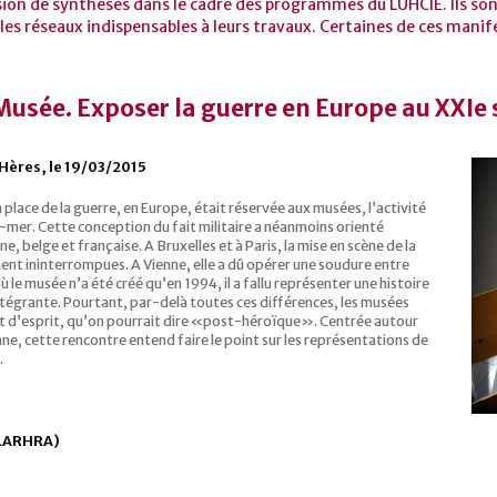
sion de synthèses dans le cadre des programmes du LUHCIE. Ils sont
les réseaux indispensables à leurs travaux. Certaines de ces manif
Musée. Exposer la guerre en Europe au XXIe 
Hères, le 19/03/2015
 place de la guerre, en Europe, était réservée aux musées, l’activité
e-mer. Cette conception du fait militaire a néanmoins orienté
belge et française. A Bruxelles et à Paris, la mise en scène de la
ment ininterrompues. A Vienne, elle a dû opérer une soudure entre
où le musée n’a été créé qu’en 1994, il a fallu représenter une histoire
intégrante. Pourtant, par-delà toutes ces différences, les musées
t d’esprit, qu’on pourrait dire «post-héroïque». Centrée autour
nne, cette rencontre entend faire le point sur les représentations de
.
(LARHRA)