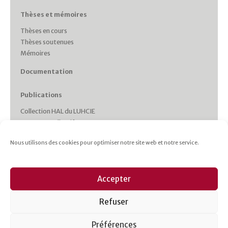
Thèses et mémoires
Thèses en cours
Thèses soutenues
Mémoires
Documentation
Publications
Collection HAL du LUHCIE
Ouvrages collectifs
Monographies des membres
Nous utilisons des cookies pour optimiser notre site web et notre service.
Working Papers
Collections et Revues
Italie plurielle
Accepter
Cahiers d’études italiennes
Les cahiers du CRHIPA
Refuser
Cahiers pédagogiques
Revue Gaia
Préférences