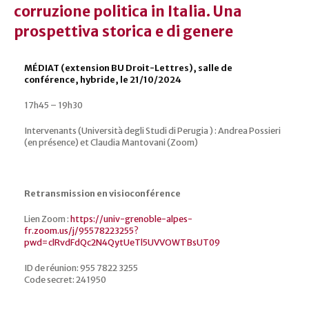
corruzione politica in Italia. Una
prospettiva storica e di genere
MÉDIAT (extension BU Droit-Lettres), salle de
conférence, hybride, le 21/10/2024
17h45 – 19h30
Intervenants (Università degli Studi di Perugia ) : Andrea Possieri
(en présence) et Claudia Mantovani (Zoom)
Retransmission en visioconférence
Lien Zoom :
https://univ-grenoble-alpes-
fr.zoom.us/j/95578223255?
pwd=clRvdFdQc2N4QytUeTl5UVVOWTBsUT09
ID de réunion:
955 7822 3255
Code secret: 241950