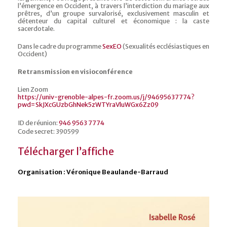
l’émergence en Occident, à travers l’interdiction du mariage aux
prêtres, d’un groupe survalorisé, exclusivement masculin et
détenteur du capital culturel et économique : la caste
sacerdotale.
Dans le cadre du programme
SexEO
(Sexualités ecclésiastiques en
Occident)
Retransmission en visioconférence
Lien Zoom
https://univ-grenoble-alpes-fr.zoom.us/j/94695637774?
pwd=SkJXcGUzbGhNek5zWTYraVluWGx6Zz09
ID de réunion:
946 9563 7774
Code secret: 390599
Télécharger l’affiche
Organisation : Véronique Beaulande-Barraud