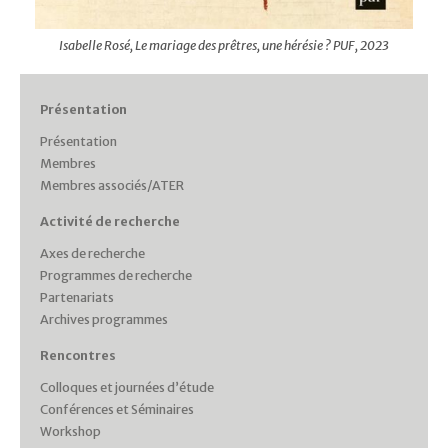
Isabelle Rosé, Le mariage des prêtres, une hérésie ? PUF, 2023
Présentation
Présentation
Membres
Membres associés/ATER
Activité de recherche
Axes de recherche
Programmes de recherche
Partenariats
Archives programmes
Rencontres
Colloques et journées d’étude
Conférences et Séminaires
Workshop