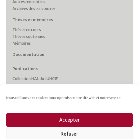
Autres rencontres
Archives des rencontres
Thèses et mémoires
Thèses en cours
Thèses soutenues
Mémoires
Documentation
Publications
Collection HAL du LUHCIE
Ouvrages collectifs
Monographies des membres
Nous utilisons des cookies pour optimiser notre site web et notre service.
Working Papers
Collections et Revues
Italie plurielle
Accepter
Cahiers d’études italiennes
Les cahiers du CRHIPA
Refuser
Cahiers pédagogiques