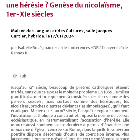
une hérésie ? Genèse du nicolaïsme,
1er-XIe siècles
Maison des Langues et des Cultures, salle Jacques
Cartier, hybride, le 17/01/2024
par Isabelle Rosé, maîtresse de conférences HDR à l’université de
Rennes II.
16h-18h
e
Jusqu’au xı
siècle, beaucoup de prêtres catholiques étaient
mariés, sans que cela pose le moindre problème. En 1059, le milieu
pontifical se met brusquement à considérer ces clercs comme des
pervers sexuels, mais surtout comme des hérétiques, les
nicolaïtes, proches d’autres déviants (les simoniaques), qu’il faut
er
e
éradiquer. Menée du ı
au xı
siècle, l’enquête explore comment
l’institution catholique a construit et imposé la norme du célibat
ecclésiastique, en instrumentalisant l’accusation d’hérésie. Elle
montre aussi comment cette dernière a permis d’ébaucher une
monarchie d’Église, centrée sur Rome, dans laquelle le souverain
pontife dispose désormais d’outils de coercition interne. Plus
largement, l’ouvrage présenté lors de cette conférence retrace