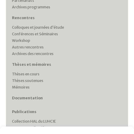
Partenariats
Archives programmes
Rencontres
Colloques et journées d’étude
Conférences et Séminaires
Workshop
Autres rencontres
Archives des rencontres
Thèses et mémoires
Thèses en cours
Thèses soutenues
Mémoires
Documentation
Publications
Collection HAL du LUHCIE
Ouvrages collectifs