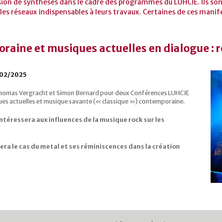
sion de synthèses dans le cadre des programmes du LUHCIE. Ils sont
les réseaux indispensables à leurs travaux. Certaines de ces manif
aine et musiques actuelles en dialogue : r
/02/2025
 Thomas Vergracht et Simon Bernard pour deux Conférences LUHCIE
ques actuelles et musique savante (« classique ») contemporaine.
téressera aux influences de la musique rock sur les
ra le cas du metal et ses réminiscences dans la création