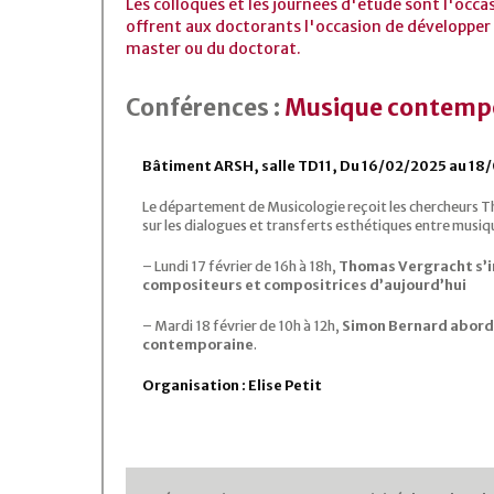
Les colloques et les journées d'étude sont l'occa
offrent aux doctorants l'occasion de développer 
master ou du doctorat.
Conférences :
Musique contempor
Bâtiment ARSH, salle TD11, Du 16/02/2025 au 18
Le département de Musicologie reçoit les chercheurs
sur les dialogues et transferts esthétiques entre musi
– Lundi 17 février de 16h à 18h,
Thomas Vergracht s’in
compositeurs et compositrices d’aujourd’hui
– Mardi 18 février de 10h à 12h,
Simon Bernard aborde
contemporaine
.
Organisation : Elise Petit