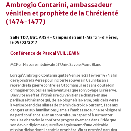
Ambrogio Contarini, ambassadeur
vénitien et prophète de la Chrétienté
(1474-1477)
Salle TD7, Bât. ARSH - Campus de Saint-Martin-d’Hères,
le 08/02/2017
Conférence de Pascal VUILLEMIN
MCF en Histoire médiévale à l’Univ. Savoie Mont Blanc
Lorsqu’Ambrogio Contarini quitte Venise le 23 février 1474 afin
de rejoindre la Perse pour inciter le souverain Uzun Hasan à
reprendre la guerre contre les Ottomans, il est sans doute loin
d’imaginer toutes les mésaventures que son voyage lui réserve.
Bien vite en effet, l’itinéraire du Vénitien se change en une
périlleuse itinérance qui, de la Pologne à la Perse, puis de la Perse
à Venise prend des allures de chemin de croix. Pourtant, face aux
dangers et aux humiliations, jamais l’ambassadeur ne se résigne ni
ne perd confiance. Bien au contraire, sa capacité à surmonter
tous les obstacles le conforte progressivement dans l’idée que
son devoir diplomatique relève également d’une véritable
mission divine dont il serait le prophète, élu et protégé par Dieu