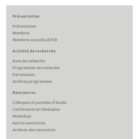
Présentation
Présentation
Membres
Membres associés/ATER
Activité de recherche
Axes de recherche
Programmes de recherche
Partenariats
Archives programmes
Rencontres
Colloques et journées d’étude
Conférences et Séminaires
Workshop
Autres rencontres
Archives des rencontres