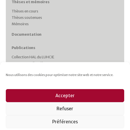
Thèses et mémoires
Thèses en cours
Thèses soutenues
Mémoires
Documentation
Publications
Collection HAL du LUHCIE
Ouvrages collectifs
Monographies des membres
Nous utilisons des cookies pour optimiser notre site web et notre service.
Working Papers
Collections et Revues
Italie plurielle
Accepter
Cahiers d’études italiennes
Les cahiers du CRHIPA
Refuser
Cahiers pédagogiques
Revue Gaia
Préférences