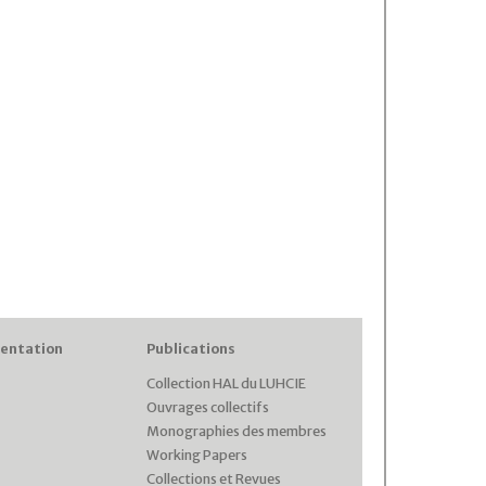
entation
Publications
Collection HAL du LUHCIE
Ouvrages collectifs
Monographies des membres
Working Papers
Collections et Revues