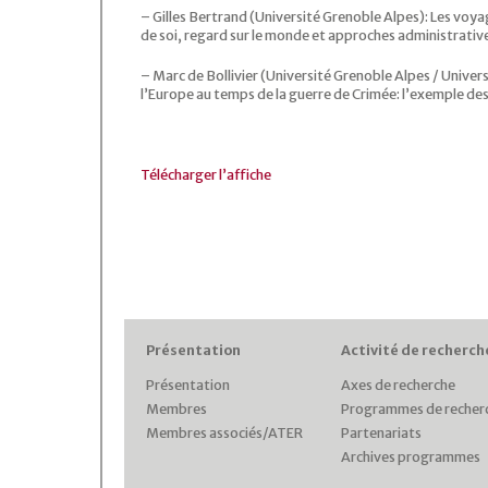
– Gilles Bertrand (Université Grenoble Alpes): Les voy
de soi, regard sur le monde et approches administrativ
– Marc de Bollivier (Université Grenoble Alpes / Univers
l’Europe au temps de la guerre de Crimée: l’exemple de
Télécharger l’affiche
Présentation
Activité de recherch
Présentation
Axes de recherche
Membres
Programmes de recher
Membres associés/ATER
Partenariats
Archives programmes