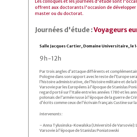
Les colloques et les journées d'étude sont l'occa
offrent aux doctorants l'occasion de développer 
master ou du doctorat.
Journées d'étude :
Voyageurs eur
Salle Jacques Cartier, Domaine Universitaire, le 
9h-12h
Par trois angles d’attaque différents et complémentair
Pologne dans son rapport avec le reste de l’Europe sera 
l’histoire administrative, de l’histoire militaire et de l
Varsovie par les Européens à l’époque de Stanislas Ponia
regard porté sur l’Italie entre les années 1780 et les a
polonais de l’armée russe à l’époque de la guerre de Cri
d’écrits comme ceux de l’écrivain français Custine sur la
Intervenants :
– Anna Tylusinska-Kowalska (Université de Varsovie): L
Varsovie à l’époque de Stanislas Poniatowski