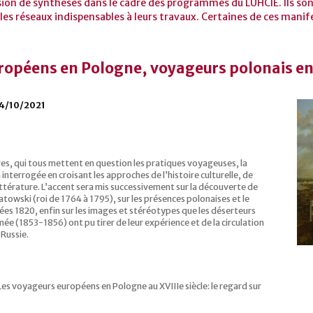
sion de synthèses dans le cadre des programmes du LUHCIE. Ils sont
les réseaux indispensables à leurs travaux. Certaines de ces manif
opéens en Pologne, voyageurs polonais en 
14/10/2021
es, qui tous mettent en question les pratiques voyageuses, la
interrogée en croisant les approches de l’histoire culturelle, de
a littérature. L’accent sera mis successivement sur la découverte de
towski (roi de 1764 à 1795), sur les présences polonaises et le
nnées 1820, enfin sur les images et stéréotypes que les déserteurs
mée (1853-1856) ont pu tirer de leur expérience et de la circulation
 Russie.
es voyageurs européens en Pologne au XVIIIe siècle: le regard sur