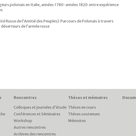
ageurs polonais en Italie, années 1780-années 1820: entre expérience
es
ité Russe de l’Amitié des Peuples): Parcours de Polonais à travers
s déserteurs de l’armée russe
e
Rencontres
Thèses et mémoires
Docum
Colloques et journées d’étude
Thèses en cours
che
Conférences et Séminaires
Thèses soutenues
Workshop
Mémoires
Autres rencontres
Archives des rencontres