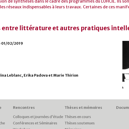
sion de synthèses dans le cadre des programmes du LUHCIE. Ils sont
les réseaux indispensables à leurs travaux. Certaines de ces manif
ntre littérature et autres pratiques intell
le 01/02/2019
ina Leblanc, Erika Padova et Marie Thirion
e
Rencontres
Thèses et mémoires
Docum
Colloques et journées d’étude
Thèses en cours
che
Conférences et Séminaires
Thèses soutenues