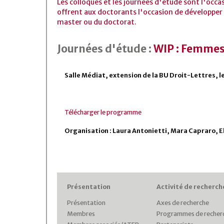
Les colloques et les journées d'étude sont l'occa
offrent aux doctorants l'occasion de développer 
master ou du doctorat.
Journées d'étude :
WIP : Femmes e
Salle Médiat, extension de la BU Droit-Lettres, 
Télécharger le programme
Organisation : Laura Antonietti, Mara Capraro, El
Présentation
Activité de recherch
Présentation
Axes de recherche
Membres
Programmes de recher