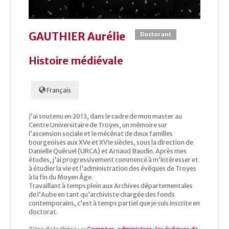
GAUTHIER Aurélie
Doctorant
Histoire médiévale
Français
J’ai soutenu en 2013, dans le cadre de mon master au
Centre Universitaire de Troyes, un mémoire sur
l’ascension sociale et le mécénat de deux familles
bourgeoises aux XVe et XVIe siècles, sous la direction de
Danielle Quéruel (URCA) et Arnaud Baudin. Après mes
études, j’ai progressivement commencé à m’intéresser et
à étudier la vie et l’administration des évêques de Troyes
à la fin du Moyen Âge.
Travaillant à temps plein aux Archives départementales
de l’Aube en tant qu’archiviste chargée des fonds
contemporains, c’est à temps partiel que je suis inscrite en
doctorat.