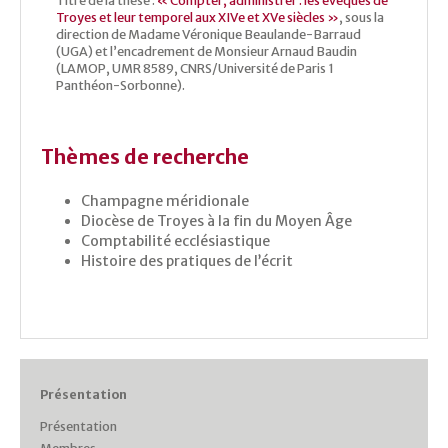
Titre de la thèse :
« Compter, administrer : les évêques de
Troyes et leur temporel aux XIVe et XVe siècles »
, sous la
direction de Madame Véronique Beaulande-Barraud
(UGA) et l’encadrement de Monsieur Arnaud Baudin
(LAMOP, UMR 8589, CNRS/Université de Paris 1
Panthéon-Sorbonne).
Thèmes de recherche
Champagne méridionale
Diocèse de Troyes à la fin du Moyen Âge
Comptabilité ecclésiastique
Histoire des pratiques de l’écrit
Présentation
Présentation