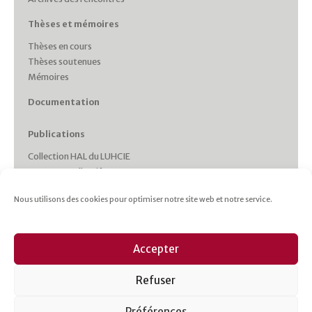
Thèses et mémoires
Thèses en cours
Thèses soutenues
Mémoires
Documentation
Publications
Collection HAL du LUHCIE
Ouvrages collectifs
Monographies des membres
Nous utilisons des cookies pour optimiser notre site web et notre service.
Working Papers
Collections et Revues
Italie plurielle
Accepter
Cahiers d’études italiennes
Les cahiers du CRHIPA
Refuser
Cahiers pédagogiques
Revue Gaia
Préférences