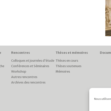
e
Rencontres
Thèses et mémoires
Docum
Colloques et journées d’étude
Thèses en cours
che
Conférences et Séminaires
Thèses soutenues
Workshop
Mémoires
Autres rencontres
Archives des rencontres
Nous utilison