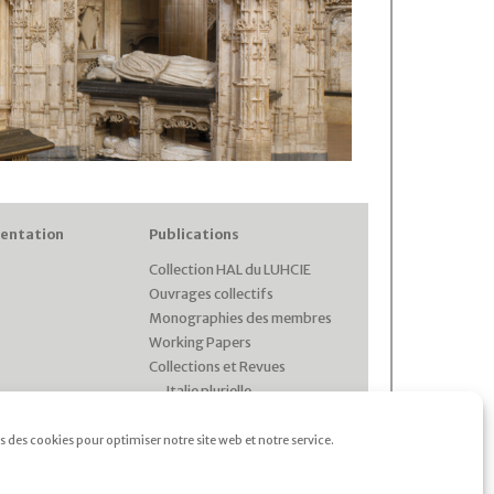
entation
Publications
Collection HAL du LUHCIE
Ouvrages collectifs
Monographies des membres
Working Papers
Collections et Revues
Italie plurielle
Cahiers d’études italiennes
Les cahiers du CRHIPA
s des cookies pour optimiser notre site web et notre service.
Cahiers pédagogiques
Revue Gaia