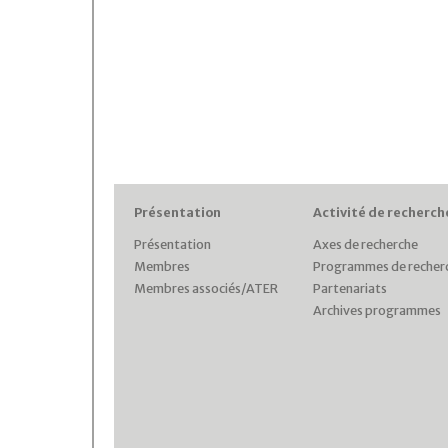
Présentation
Activité de recherch
Présentation
Axes de recherche
Membres
Programmes de recher
Membres associés/ATER
Partenariats
Archives programmes