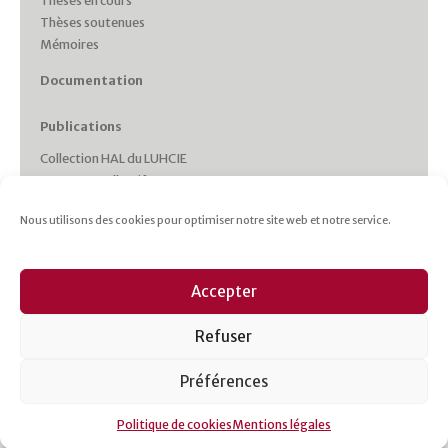
Thèses en cours
Thèses soutenues
Mémoires
Documentation
Publications
Collection HAL du LUHCIE
Ouvrages collectifs
Monographies des membres
Nous utilisons des cookies pour optimiser notre site web et notre service.
Working Papers
Collections et Revues
Italie plurielle
Accepter
Cahiers d’études italiennes
Les cahiers du CRHIPA
Refuser
Cahiers pédagogiques
Revue Gaia
Préférences
Politique de cookies
Mentions légales
Mentions légales
Contact