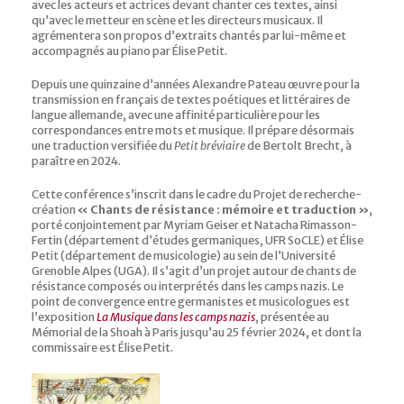
avec les acteurs et actrices devant chanter ces textes, ainsi
qu’avec le metteur en scène et les directeurs musicaux. Il
agrémentera son propos d’extraits chantés par lui-même et
accompagnés au piano par Élise Petit.
Depuis une quinzaine d’années Alexandre Pateau œuvre pour la
transmission en français de textes poétiques et littéraires de
langue allemande, avec une affinité particulière pour les
correspondances entre mots et musique. Il prépare désormais
une traduction versifiée du
Petit bréviaire
de Bertolt Brecht, à
paraître en 2024.
Cette conférence s’inscrit dans le cadre du Projet de recherche-
création
« Chants de résistance : mémoire et traduction »
,
porté conjointement par Myriam Geiser et Natacha Rimasson-
Fertin (département d’études germaniques, UFR SoCLE) et Élise
Petit (département de musicologie) au sein de l’Université
Grenoble Alpes (UGA). Il s’agit d’un projet autour de chants de
résistance composés ou interprétés dans les camps nazis. Le
point de convergence entre germanistes et musicologues est
l’exposition
La Musique dans les camps nazis
, présentée au
Mémorial de la Shoah à Paris jusqu’au 25 février 2024, et dont la
commissaire est Élise Petit.